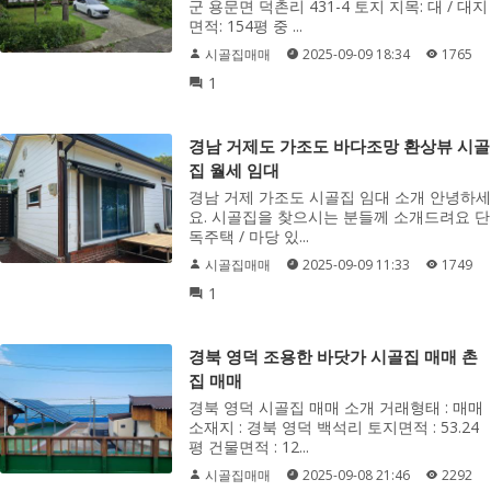
군 용문면 덕촌리 431-4 토지 지목: 대 / 대지
면적: 154평 중 ...
시골집매매
2025-09-09 18:34
1765
1
경남 거제도 가조도 바다조망 환상뷰 시골
집 월세 임대
경남 거제 가조도 시골집 임대 소개 안녕하세
요. 시골집을 찾으시는 분들께 소개드려요 단
독주택 / 마당 있...
시골집매매
2025-09-09 11:33
1749
1
경북 영덕 조용한 바닷가 시골집 매매 촌
집 매매
경북 영덕 시골집 매매 소개 거래형태 : 매매
소재지 : 경북 영덕 백석리 토지면적 : 53.24
평 건물면적 : 12...
시골집매매
2025-09-08 21:46
2292