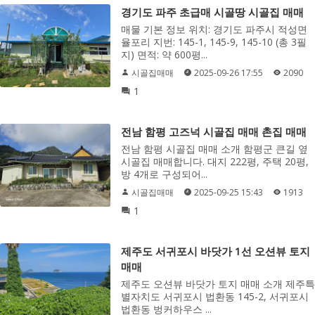
경기도 파주 초급매 시골땅 시골집 매매
매물 기본 정보 위치: 경기도 파주시 적성면
율포리 지번: 145-1, 145-9, 145-10 (총 3필
지) 면적: 약 600평...
시골집매매
2025-09-26 17:55
2090
1
전남 함평 고즈넉 시골집 매매 촌집 매매
전남 함평 시골집 매매 소개 함평군 큰길 옆
시골집 매매합니다. 대지 222평, 주택 20평,
방 4개로 구성되어...
시골집매매
2025-09-25 15:43
1913
1
제주도 서귀포시 바닷가 1선 오션뷰 토지
매매
제주도 오션뷰 바닷가 토지 매매 소개 제주특
별자치도 서귀포시 법환동 145-2, 서귀포시
법환동 벙커하우스 ...