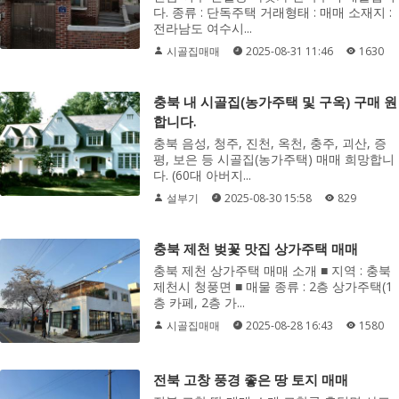
다. 종류 : 단독주택 거래형태 : 매매 소재지 :
전라남도 여수시...
시골집매매
2025-08-31 11:46
1630
충북 내 시골집(농가주택 및 구옥) 구매 원
합니다.
충북 음성, 청주, 진천, 옥천, 충주, 괴산, 증
평, 보은 등 시골집(농가주택) 매매 희망합니
다. (60대 아버지...
설부기
2025-08-30 15:58
829
충북 제천 벚꽃 맛집 상가주택 매매
충북 제천 상가주택 매매 소개 ■ 지역 : 충북
제천시 청풍면 ■ 매물 종류 : 2층 상가주택(1
층 카페, 2층 가...
시골집매매
2025-08-28 16:43
1580
전북 고창 풍경 좋은 땅 토지 매매