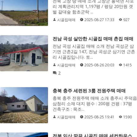
전북 고창 땅 매매 소개 고창군 흥덕면 사포
리 계획관리지역 1,197평 / 평당 20만원 갯
벌 갈대숲 함초군락 ...
시골집매매
2025-08-27 17:33
927
전남 곡성 살만한 시골집 매매 촌집 매매
전남 곡성 시골집 매매 소개 전남 곡성군 삼
기면 근촌2길 147, 전남 곡성군 삼기면 근촌
리 시골집입니다. 토...
시골집매매
2025-08-26 20:03
1415
2
충북 충주 세련된 3룸 전원주택 매매
충북 충주 전원주택 매매 소개 충주시 주덕읍
삼청리 소재 대지 평수 : 200평 건평 : 37평
건축구조 : 목조...
시골집매매
2025-08-25 19:41
1590
전북 익산 깔끔 시골집 매매 세컨하우스