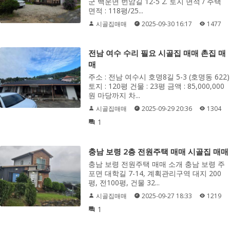
군 백운면 번암길 12-5 2. 토지 면적 / 주택
면적 : 118평/25...
시골집매매
2025-09-30 16:17
1477
전남 여수 수리 필요 시골집 매매 촌집 매
매
주소 : 전남 여수시 호명8길 5-3 (호명동 622)
토지 : 120평 건물 : 23평 금액 : 85,000,000
원 마당까지 차...
시골집매매
2025-09-29 20:36
1304
1
충남 보령 2층 전원주택 매매 시골집 매매
충남 보령 전원주택 매매 소개 충남 보령 주
포면 대학길 7-14, 계획관리구역 대지 200
평, 전100평, 건물 32...
시골집매매
2025-09-27 18:33
1219
1