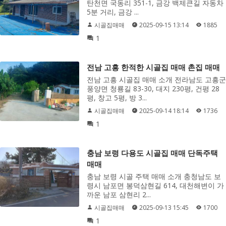
탄천면 국동리 351-1, 금강 백제큰길 자동차
5분 거리, 금강 ...
시골집매매
2025-09-15 13:14
1885
1
전남 고흥 한적한 시골집 매매 촌집 매매
전남 고흥 시골집 매매 소개 전라남도 고흥군
풍양면 청룡길 83-30, 대지 230평, 건평 28
평, 창고 5평, 방 3...
시골집매매
2025-09-14 18:14
1736
1
충남 보령 다용도 시골집 매매 단독주택
매매
충남 보령 시골 주택 매매 소개 충청남도 보
령시 남포면 봉덕삼현길 614, 대천해변이 가
까운 남포 삼현리 2...
시골집매매
2025-09-13 15:45
1700
1