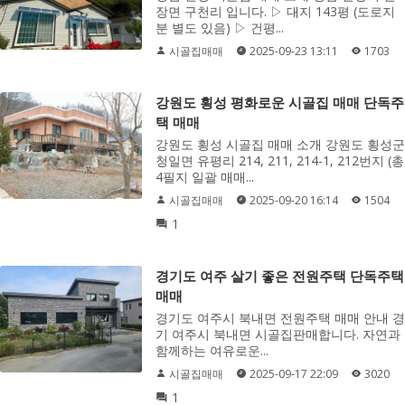
장면 구천리 입니다. ▷ 대지 143평 (도로지
분 별도 있음) ▷ 건평...
시골집매매
2025-09-23 13:11
1703
강원도 횡성 평화로운 시골집 매매 단독주
택 매매
강원도 횡성 시골집 매매 소개 강원도 횡성군
청일면 유평리 214, 211, 214-1, 212번지 (총
4필지 일괄 매매...
시골집매매
2025-09-20 16:14
1504
1
경기도 여주 살기 좋은 전원주택 단독주택
매매
경기도 여주시 북내면 전원주택 매매 안내 경
기 여주시 북내면 시골집판매합니다. 자연과
함께하는 여유로운...
시골집매매
2025-09-17 22:09
3020
1