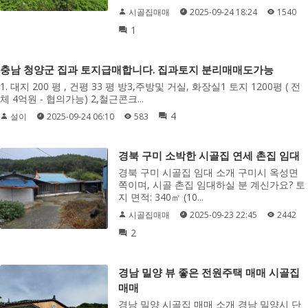
시골집매매
2025-09-24 18:24
1540
1
충남 청양군 집과 토지급매합니다. 집과토지 분리매매도가능
1. 대지 200 평 , 건평 33 평 방3,주방및 거실, 화장실1 토지 1200평 ( 전
체 4억원 - 협의가능) 2,철근콘크...
4
설이
2025-09-24 06:10
583
경북 구미 소박한 시골집 연세 촌집 임대
경북 구미 시골집 임대 소개 구미시 옥성면
쪽이며, 시골 촌집 임대하실 분 계신가요? 토
지 면적: 340㎡ (10...
시골집매매
2025-09-23 22:45
2442
2
경남 밀양 뷰 좋은 전원주택 매매 시골집
매매
경남 밀양 시골집 매매 소개 경남 밀양시 단