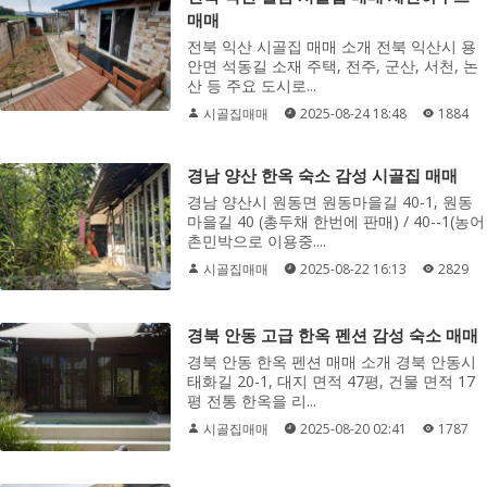
매매
전북 익산 시골집 매매 소개 전북 익산시 용
안면 석동길 소재 주택, 전주, 군산, 서천, 논
산 등 주요 도시로...
시골집매매
2025-08-24 18:48
1884
경남 양산 한옥 숙소 감성 시골집 매매
경남 양산시 원동면 원동마을길 40-1, 원동
마을길 40 (총두채 한번에 판매) / 40--1(농어
촌민박으로 이용중....
시골집매매
2025-08-22 16:13
2829
경북 안동 고급 한옥 펜션 감성 숙소 매매
경북 안동 한옥 펜션 매매 소개 경북 안동시
태화길 20-1, 대지 면적 47평, 건물 면적 17
평 전통 한옥을 리...
시골집매매
2025-08-20 02:41
1787