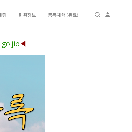
델링
회원정보
등록대행 (유료)
로그인
igoljib
◀
회원가입