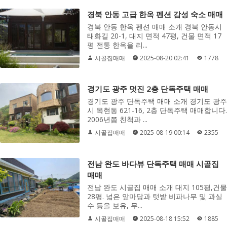
경북 안동 고급 한옥 펜션 감성 숙소 매매
경북 안동 한옥 펜션 매매 소개 경북 안동시
태화길 20-1, 대지 면적 47평, 건물 면적 17
평 전통 한옥을 리...
시골집매매
2025-08-20 02:41
1778
경기도 광주 멋진 2층 단독주택 매매
경기도 광주 단독주택 매매 소개 경기도 광주
시 목현동 621-16, 2층 단독주택 매매합니다.
2006년쯤 친척과 ...
시골집매매
2025-08-19 00:14
2355
전남 완도 바다뷰 단독주택 매매 시골집
매매
전남 완도 시골집 매매 소개 대지 105평,건물
28평. 넓은 앞마당과 텃밭 비파나무 및 과실
수 등을 보유, 무...
시골집매매
2025-08-18 15:52
1885