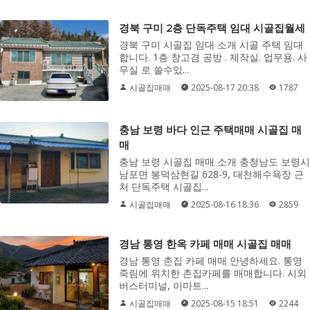
경북 구미 2층 단독주택 임대 시골집월세
경북 구미 시골집 임대 소개 시골 주택 임대
합니다. 1층 창고겸 공방 . 제작실. 업무용. 사
무실 로 쓸수있...
시골집매매
2025-08-17 20:38
1787
충남 보령 바다 인근 주택매매 시골집 매
매
충남 보령 시골집 매매 소개 충청남도 보령시
남포면 봉덕삼현길 628-9, 대천해수욕장 근
처 단독주택 시골집...
시골집매매
2025-08-16 18:36
2859
경남 통영 한옥 카페 매매 시골집 매매
경남 통영 촌집 카페 매매 안녕하세요. 통영
죽림에 위치한 촌집카페를 매매합니다. 시외
버스터미널, 이마트...
시골집매매
2025-08-15 18:51
2244