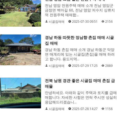
전남 영암 전원주택 매매 소개 전남 영암군
금정면 백마길 60, 전남 영암 저수지 상류지
역 전원주택 매매합...
시골집매매
2025-07-30 09:51
2156
경남 하동 따뜻한 정남향 촌집 매매 시골
집 매매
경남 하동 촌집 매매 소개 경남 하동군 악양
면 매계리에 있는 시골집(촌집)을 매매 하려
고 합니다. 용도지역...
시골집매매
2025-07-29 17:25
2889
전북 남원 경관 좋은 시골집 매매 촌집 급
매물
안녕하세요. 아래와 같이 주택과 토지를 급매
매합니다. 자세한 사항은 연락 주시면 성실히
응답해드리겠습니...
시골집매매
2025-07-28 14:27
1158