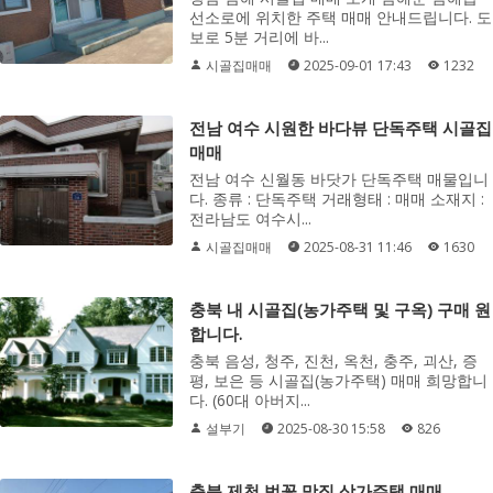
선소로에 위치한 주택 매매 안내드립니다. 도
보로 5분 거리에 바...
시골집매매
2025-09-01 17:43
1232
전남 여수 시원한 바다뷰 단독주택 시골집
매매
전남 여수 신월동 바닷가 단독주택 매물입니
다. 종류 : 단독주택 거래형태 : 매매 소재지 :
전라남도 여수시...
시골집매매
2025-08-31 11:46
1630
충북 내 시골집(농가주택 및 구옥) 구매 원
합니다.
충북 음성, 청주, 진천, 옥천, 충주, 괴산, 증
평, 보은 등 시골집(농가주택) 매매 희망합니
다. (60대 아버지...
설부기
2025-08-30 15:58
826
충북 제천 벚꽃 맛집 상가주택 매매