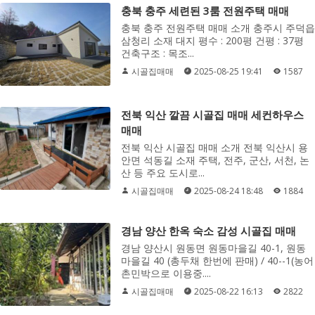
충북 충주 세련된 3룸 전원주택 매매
충북 충주 전원주택 매매 소개 충주시 주덕읍
삼청리 소재 대지 평수 : 200평 건평 : 37평
건축구조 : 목조...
시골집매매
2025-08-25 19:41
1587
전북 익산 깔끔 시골집 매매 세컨하우스
매매
전북 익산 시골집 매매 소개 전북 익산시 용
안면 석동길 소재 주택, 전주, 군산, 서천, 논
산 등 주요 도시로...
시골집매매
2025-08-24 18:48
1884
경남 양산 한옥 숙소 감성 시골집 매매
경남 양산시 원동면 원동마을길 40-1, 원동
마을길 40 (총두채 한번에 판매) / 40--1(농어
촌민박으로 이용중....
시골집매매
2025-08-22 16:13
2822