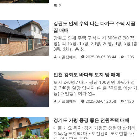
2
강원도 인제 수익 나는 다가구 주택 시골
집 매매
강원도 인제 주택 구성 대지 300m2 (90.75
평), 각 15평, 15평, 24평, 26평, 4평, 5평 (총
3동, 6채) , 총 6...
시골집매매
2025-08-05 08:44
1206
인천 강화도 바다뷰 토지 땅 매매
토지 240평 / 매매 평당 100만원 바닷가 정
면 240평 알땅 입니다. (대출 50프로 이상 가
능) 개발행위허가 완...
시골집매매
2025-08-04 20:58
1130
경기도 가평 풍경 좋은 전원주택 매매
매물 개요 위치: 경기 가평군 청평면 삼회리
지목/용도지역: 대 / 보전관리 도로현황: 사
도, 아스팔트 포장 ...