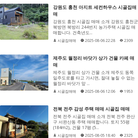
강원도 홍천 아지트 세컨하우스 시골집매
매
강원도 홍천 시골집 매매 소개 강원도 홍천군
북방면 북방리 244번지 농가주택 시골집 매
매합니다. 건축년도...
시골집매매
2025-08-06 22:28
2309
제주도 월정리 바닷가 상가 건물 카페 매
매
제주도 월정리 상가 건물 소개 제주도 동쪽
일주도로를 타고 가시면, 절대 놓칠 수 없는
월정리 바닷가 앞 ...
시골집매매
2025-08-06 12:06
1953
전북 전주 감성 주택 매매 시골집 매매
전북 전주 시골집 매매 소개 전북 전주 완산
구 서완산동 주택 매매합니다. 토지 55평
(184m2), 건물 17평 (5...
시골집매매
2025-08-05 18:40
2325