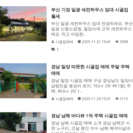
부산 기장 일광 세컨하우스 임대 시골집
월세
부산 일광 세컨하우스 임대 안녕하세요. 부산
일광 신평소공원, 칠암사계 근처 세컨하우스
에요. 작고 아담한...
시골집매매
2025-11-21 19:41
2908
1
경남 밀양 따뜻한 시골집 매매 주말 주택
매매
경남 밀양 시골집 매매 구성 경상남도 밀양시
삼랑진읍 용성리 토지: 162㎡ (약 49.1평) 주
택: 49.6㎡ (약 1...
시골집매매
2025-11-20 10:31
2115
경남 남해 바다뷰 1억 주택 시골집 매매
경남 남해 시골집 매매 소개 경남 남해군 서
면 노구리, 건설 중인 여수-남해 해저터널과