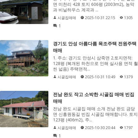
면 미천리 428 토지 606평 (2003m2), 농막
과 비닐하우스 계곡과 ...
시골집매매
2025-10-31 22:15
1305
1
경기도 안성 아름다름 목조주택 전원주택
매매
1. 주소: 경기도 안성시 삼죽면 2.토지면적:
128평 (복개된 하천으로 인해 실사용 면적 훨
씬 넓음) 주택면적...
시골집매매
2025-10-31 10:49
1379
전남 완도 작고 소박한 시골집 매매 빈집
매매
전남 완도 시골집 매매 소개 전남 완도 금당
면 신흥원동길 빈집 시골집 매매합니다. 토지
123평 (406m2), 주...
시골집매매
2025-10-30 20:44
1797
1