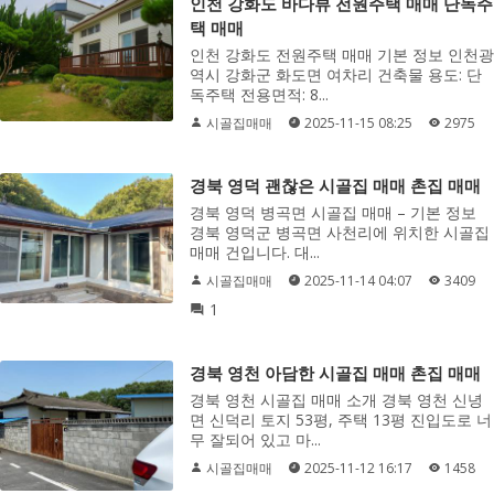
인천 강화도 바다뷰 전원주택 매매 단독주
택 매매
인천 강화도 전원주택 매매 기본 정보 인천광
역시 강화군 화도면 여차리 건축물 용도: 단
독주택 전용면적: 8...
시골집매매
2025-11-15 08:25
2975
경북 영덕 괜찮은 시골집 매매 촌집 매매
경북 영덕 병곡면 시골집 매매 – 기본 정보
경북 영덕군 병곡면 사천리에 위치한 시골집
매매 건입니다. 대...
시골집매매
2025-11-14 04:07
3409
1
경북 영천 아담한 시골집 매매 촌집 매매
경북 영천 시골집 매매 소개 경북 영천 신녕
면 신덕리 토지 53평, 주택 13평 진입도로 너
무 잘되어 있고 마...
시골집매매
2025-11-12 16:17
1458