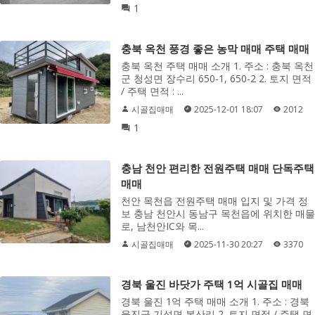
1
충북 옥천 풍경 좋은 농막 매매 주택 매매
충북 옥천 주택 매매 소개 1. 주소 : 충북 옥천
군 청성면 장수리 650-1, 650-2 2. 토지 면적
/ 주택 면적 : ...
시골집매매
2025-12-01 18:07
2012
1
충남 천안 편리한 전원주택 매매 단독주택
매매
천안 목천읍 전원주택 매매 입지 및 가격 정
보 충남 천안시 동남구 목천읍에 위치한 매물
로, 남천안IC와 목...
시골집매매
2025-11-30 20:27
3370
경북 울진 바닷가 주택 1억 시골집 매매
경북 울진 1억 주택 매매 소개 1. 주소 : 경북
울진군 기성면 봉산리 2. 토지 면적 / 주택 면