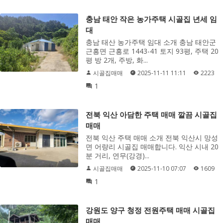
충남 태안 작은 농가주택 시골집 년세 임
대
충남 태산 농가주택 임대 소개 충남 태안군
근흥면 근흥로 1443-41 토지 93평, 주택 20
평 방 2개, 주방, 화...
시골집매매
2025-11-11 11:11
2223
1
전북 익산 아담한 주택 매매 깔끔 시골집
매매
전북 익산 주택 매매 소개 전북 익산시 망성
면 어량리 시골집 매매합니다. 익산 시내 20
분 거리, 연무(강경)...
시골집매매
2025-11-10 07:07
1609
1
강원도 양구 청정 전원주택 매매 시골집
매매