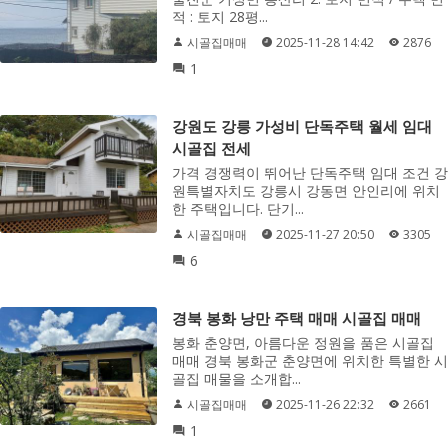
적 : 토지 28평...
시골집매매
2025-11-28 14:42
2876
1
강원도 강릉 가성비 단독주택 월세 임대
시골집 전세
가격 경쟁력이 뛰어난 단독주택 임대 조건 강
원특별자치도 강릉시 강동면 안인리에 위치
한 주택입니다. 단기...
시골집매매
2025-11-27 20:50
3305
6
경북 봉화 낭만 주택 매매 시골집 매매
봉화 춘양면, 아름다운 정원을 품은 시골집
매매 경북 봉화군 춘양면에 위치한 특별한 시
골집 매물을 소개합...
시골집매매
2025-11-26 22:32
2661
1