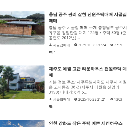
충남 공주 관리 잘한 전원주택매매 시골집
매매
충남 공주 시골집 매매 소개 충청남도 공주시
유구읍 창말안길 대지 125평 / 주택 30평 (준
공연도 2012년) ...
시골집매매
2025-10-29 20:24
2715
1
제주도 애월 고급 타운하우스 전원주택 매
매
기본 정보 주소: 제주특별자치도 제주시 애월
읍 고내동길 36-2 (제주시 애월읍 신엄리
3190) 매매가: 6억 5,...
시골집매매
2025-10-28 21:21
1303
1
인천 강화도 작은 주택 예쁜 세컨하우스