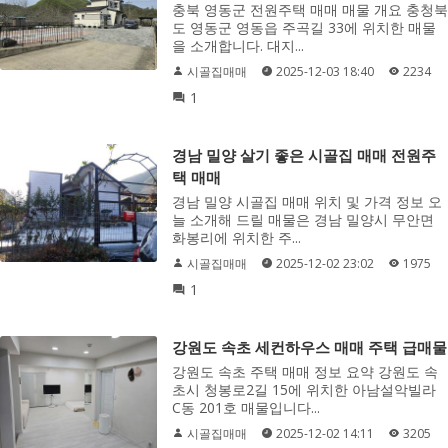
충북 영동군 전원주택 매매 매물 개요 충청북
도 영동군 영동읍 주곡길 33에 위치한 매물
을 소개합니다. 대지...
시골집매매
2025-12-03 18:40
2234
1
경남 밀양 살기 좋은 시골집 매매 전원주
택 매매
경남 밀양 시골집 매매 위치 및 가격 정보 오
늘 소개해 드릴 매물은 경남 밀양시 무안면
화봉리에 위치한 주...
시골집매매
2025-12-02 23:02
1975
1
강원도 속초 세컨하우스 매매 주택 급매물
강원도 속초 주택 매매 정보 요약 강원도 속
초시 청봉로2길 15에 위치한 아남설악빌라
C동 201호 매물입니다...
시골집매매
2025-12-02 14:11
3205