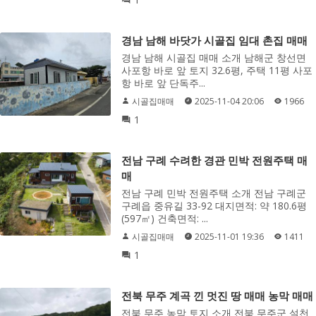
경남 남해 바닷가 시골집 임대 촌집 매매
경남 남해 시골집 매매 소개 남해군 창선면
사포항 바로 앞 토지 32.6평, 주택 11평 사포
항 바로 앞 단독주...
시골집매매
2025-11-04 20:06
1966
1
전남 구례 수려한 경관 민박 전원주택 매
매
전남 구례 민박 전원주택 소개 전남 구례군
구례읍 중유길 33-92 대지면적: 약 180.6평
(597㎡) 건축면적: ...
시골집매매
2025-11-01 19:36
1411
1
전북 무주 계곡 낀 멋진 땅 매매 농막 매매
전북 무주 농막 토지 소개 전북 무주군 설천