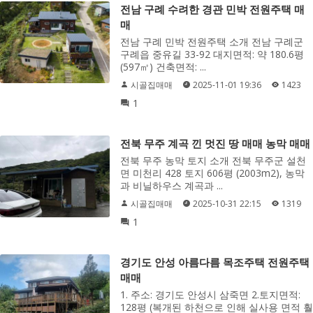
전남 구례 수려한 경관 민박 전원주택 매
매
전남 구례 민박 전원주택 소개 전남 구례군
구례읍 중유길 33-92 대지면적: 약 180.6평
(597㎡) 건축면적: ...
시골집매매
2025-11-01 19:36
1423
1
전북 무주 계곡 낀 멋진 땅 매매 농막 매매
전북 무주 농막 토지 소개 전북 무주군 설천
면 미천리 428 토지 606평 (2003m2), 농막
과 비닐하우스 계곡과 ...
시골집매매
2025-10-31 22:15
1319
1
경기도 안성 아름다름 목조주택 전원주택
매매
1. 주소: 경기도 안성시 삼죽면 2.토지면적:
128평 (복개된 하천으로 인해 실사용 면적 훨