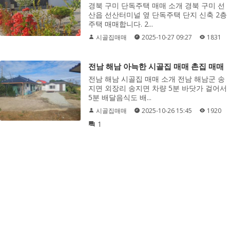
경북 구미 단독주택 매매 소개 경북 구미 선
산읍 선산터미널 옆 단독주택 단지 신축 2층
주택 매매합니다. 2...
시골집매매
2025-10-27 09:27
1831
전남 해남 아늑한 시골집 매매 촌집 매매
전남 해남 시골집 매매 소개 전남 해남군 송
지면 외장리 송지면 차량 5분 바닷가 걸어서
5분 배달음식도 배...
시골집매매
2025-10-26 15:45
1920
1
강원도 정선 양지바른 전원주택 매매 시골
집 매매
강원도 정선 시골집 매매 소개 정선군 정선읍
신론길 273-18 대지 200평, 전 200평, 건평
23평 정선읍 에서 ...
시골집매매
2025-10-23 16:04
1563
1