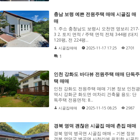
충남 보령 예쁜 전원주택 매매 시골집 매
매
1. 주소 충청남도 보령시 오천면 영보리 217-
3 2. 토지 면적 / 주택 면적 전체 344평 (대지
120평, 전 224평...
시골집매매
2025-11-17 17:25
2701
1
인천 강화도 바다뷰 전원주택 매매 단독주
택 매매
인천 강화도 전원주택 매매 기본 정보 인천광
역시 강화군 화도면 여차리 건축물 용도: 단
독주택 전용면적: 8...
시골집매매
2025-11-15 08:25
2987
경북 영덕 괜찮은 시골집 매매 촌집 매매
경북 영덕 병곡면 시골집 매매 – 기본 정보
경북 영덕군 병곡면 사천리에 위치한 시골집