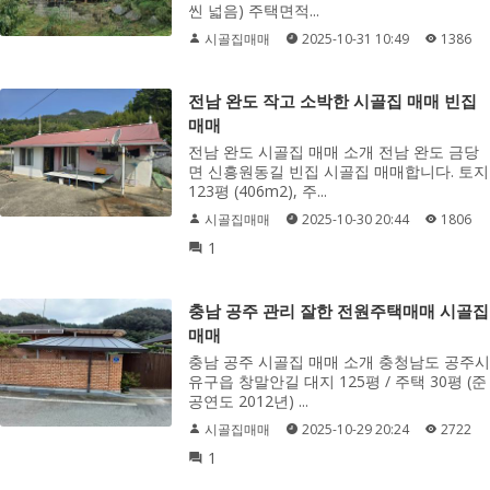
씬 넓음) 주택면적...
시골집매매
2025-10-31 10:49
1386
전남 완도 작고 소박한 시골집 매매 빈집
매매
전남 완도 시골집 매매 소개 전남 완도 금당
면 신흥원동길 빈집 시골집 매매합니다. 토지
123평 (406m2), 주...
시골집매매
2025-10-30 20:44
1806
1
충남 공주 관리 잘한 전원주택매매 시골집
매매
충남 공주 시골집 매매 소개 충청남도 공주시
유구읍 창말안길 대지 125평 / 주택 30평 (준
공연도 2012년) ...
시골집매매
2025-10-29 20:24
2722
1