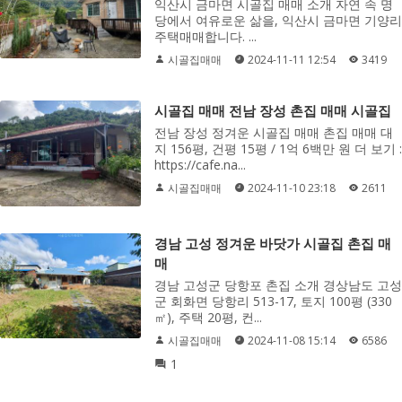
익산시 금마면 시골집 매매 소개 자연 속 명
당에서 여유로운 삶을, 익산시 금마면 기양리
주택매매합니다. ...
시골집매매
2024-11-11 12:54
3419
시골집 매매 전남 장성 촌집 매매 시골집
전남 장성 정겨운 시골집 매매 촌집 매매 대
지 156평, 건평 15평 / 1억 6백만 원 더 보기 :
https://cafe.na...
시골집매매
2024-11-10 23:18
2611
경남 고성 정겨운 바닷가 시골집 촌집 매
매
경남 고성군 당항포 촌집 소개 경상남도 고성
군 회화면 당항리 513-17, 토지 100평 (330
㎡), 주택 20평, 컨...
시골집매매
2024-11-08 15:14
6586
1