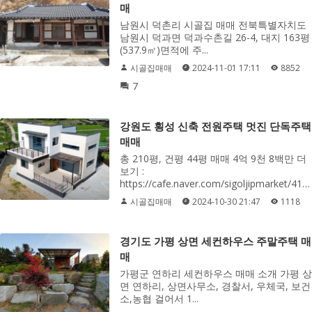
매
남원시 덕촌리 시골집 매매 전북특별자치도
남원시 덕과면 덕과수촌길 26-4, 대지 163평
(537.9㎡)면적에 주...
시골집매매
2024-11-01 17:11
8852
7
강원도 횡성 신축 전원주택 멋진 단독주택
매매
총 210평, 건평 44평 매매 4억 9천 8백만 더
보기 :
https://cafe.naver.com/sigoljipmarket/4137
시골집매매
2024-10-30 21:47
1118
경기도 가평 상면 세컨하우스 주말주택 매
매
가평군 연하리 세컨하우스 매매 소개 가평 상
면 연하리, 상면사무소, 경찰서, 우체국, 보건
소,농협 걸어서 1...