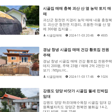
시골집 매매 충북 괴산 산 옆 농막 토지 매
매
괴산군 청천면 지경리 농막 매매 내용 충청북
도 괴산군 청천면 지경리, 조용한 마을 산 옆
에 300평 집지을 ...
시골집매매
2024-11-03 20:48
4935
경남 창녕 시골집 매매 건강 황토집 전원
주택
경남 창녕 시골집 매매 건강 황토집 전원주택
데지 200평, 주택 23평 / 매매 2억 2천만 더
보기 : https://c...
시골집매매
2024-11-03 17:48
1026
강원도 양양 바닷가 시골집 월세 민박집
임대
강원도 양양 하조대해수욕장 시골집 임대 강
원특별자치도 양양군 현북면 봉화길 14-2,
대지 60평, 건평 25평...