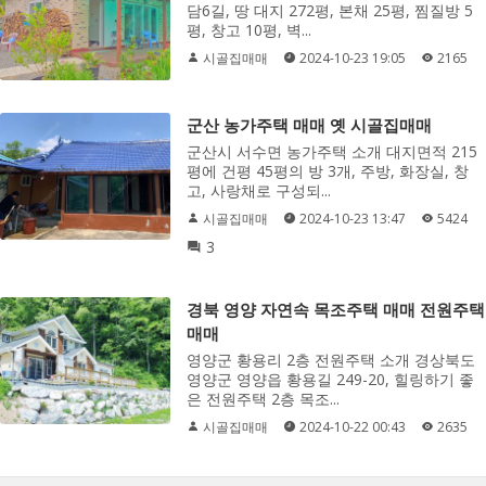
담6길, 땅 대지 272평, 본채 25평, 찜질방 5
평, 창고 10평, 벽...
시골집매매
2024-10-23 19:05
2165
군산 농가주택 매매 옛 시골집매매
군산시 서수면 농가주택 소개 대지면적 215
평에 건평 45평의 방 3개, 주방, 화장실, 창
고, 사랑채로 구성되...
시골집매매
2024-10-23 13:47
5424
3
경북 영양 자연속 목조주택 매매 전원주택
매매
영양군 황용리 2층 전원주택 소개 경상북도
영양군 영양읍 황용길 249-20, 힐링하기 좋
은 전원주택 2층 목조...
시골집매매
2024-10-22 00:43
2635