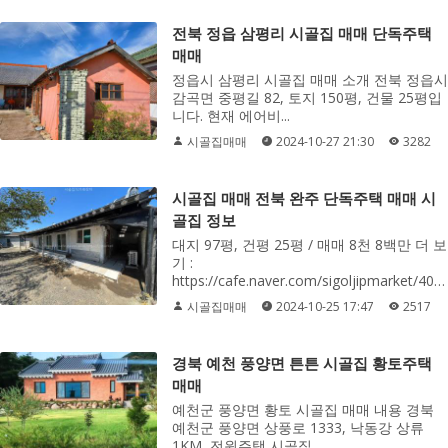
전북 정읍 삼평리 시골집 매매 단독주택
매매
정읍시 삼평리 시골집 매매 소개 전북 정읍시
감곡면 중평길 82, 토지 150평, 건물 25평입
니다. 현재 에어비...
시골집매매
2024-10-27 21:30
3282
시골집 매매 전북 완주 단독주택 매매 시
골집 정보
대지 97평, 건평 25평 / 매매 8천 8백만 더 보
기 :
https://cafe.naver.com/sigoljipmarket/4086
시골집매매
2024-10-25 17:47
2517
경북 예천 풍양면 튼튼 시골집 황토주택
매매
예천군 풍양면 황토 시골집 매매 내용 경북
예천군 풍양면 상풍로 1333, 낙동강 상류
1KM, 전원주택 시골집 ...