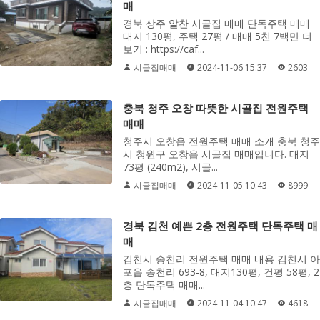
매
경북 상주 알찬 시골집 매매 단독주택 매매
대지 130평, 주택 27평 / 매매 5천 7백만 더
보기 : https://caf...
시골집매매
2024-11-06 15:37
2603
충북 청주 오창 따뜻한 시골집 전원주택
매매
청주시 오창읍 전원주택 매매 소개 충북 청주
시 청원구 오창읍 시골집 매매입니다. 대지
73평 (240m2), 시골...
시골집매매
2024-11-05 10:43
8999
경북 김천 예쁜 2층 전원주택 단독주택 매
매
김천시 송천리 전원주택 매매 내용 김천시 아
포읍 송천리 693-8, 대지130평, 건평 58평, 2
층 단독주택 매매...
시골집매매
2024-11-04 10:47
4618