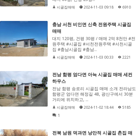
시골집매매
2024-11-03 09:18
6910
충남 서천 비인면 신축 전원주택 시골집
매매
대지 120평, 건평 30평 / 매매 2억 8천만 #전
원주택 #시골집 #서천전원주택 #서천시골
집 #충남시골집 #충남...
시골집매매
2024-11-03 00:33
2221
전남 함평 엄다면 아늑 시골집 매매 세컨
하우스
전남 함평 송로리 시골집 매매 소개 전라남도
함평군 엄다면 해정길 48, 광산구에서 30분
거리에 위치하고, ...
시골집매매
2024-11-02 18:44
5185
1
전북 남원 덕과면 낭만적 시골집 촌집 매