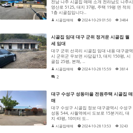
전남 나주 시골집 매매 소개 전라남도 나주시
영산로 5125, 대지 37평, 주택 19평 면 적의
1층 시골집입니다...
시골집매매
2024-10-29 01:50
3484
시골집 임대 대구 군위 정겨운 시골집 월
세 임대
대구 군위 선곡리 시골집 임대 내용 대구광역
시 군위군 우보면 사답길13, 대지 150평, 시
골집 25평, 본채, ...
시골집매매
2024-10-28 15:59
3814
2
대구 수성구 성동마을 전원주택 시골집 매
매
대구 수성구 시골집 정보 대구광역시 수성구
성동 544, 사월역에서 도보로 15분거리, 대
지 43평, 10미터 도...
시골집매매
2024-10-28 13:53
3243