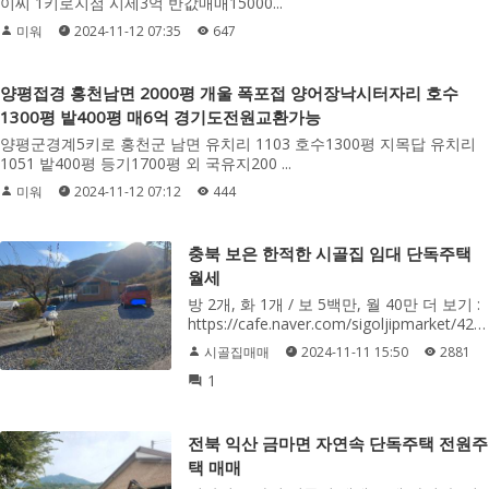
이씨 1키로지점 시세3억 반값매매15000...
미워
2024-11-12 07:35
647
양평접경 홍천남면 2000평 개울 폭포접 양어장낙시터자리 호수
1300평 밭400평 매6억 경기도전원교환가능
양평군경계5키로 홍천군 남면 유치리 1103 호수1300평 지목답 유치리
1051 밭400평 등기1700평 외 국유지200 ...
미워
2024-11-12 07:12
444
충북 보은 한적한 시골집 임대 단독주택
월세
방 2개, 화 1개 / 보 5백만, 월 40만 더 보기 :
https://cafe.naver.com/sigoljipmarket/4267
시골집매매
2024-11-11 15:50
2881
1
전북 익산 금마면 자연속 단독주택 전원주
택 매매