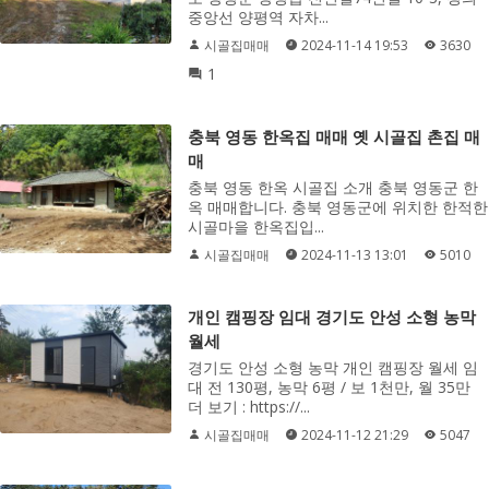
중앙선 양평역 자차...
시골집매매
2024-11-14 19:53
3630
1
충북 영동 한옥집 매매 옛 시골집 촌집 매
매
충북 영동 한옥 시골집 소개 충북 영동군 한
옥 매매합니다. 충북 영동군에 위치한 한적한
시골마을 한옥집입...
시골집매매
2024-11-13 13:01
5010
개인 캠핑장 임대 경기도 안성 소형 농막
월세
경기도 안성 소형 농막 개인 캠핑장 월세 임
대 전 130평, 농막 6평 / 보 1천만, 월 35만
더 보기 : https://...
시골집매매
2024-11-12 21:29
5047