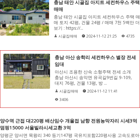
충남 태안 시골집 아지트 세컨하우스 주택
매매
충남 태안 시골집 아지트 세컨하우스 주택 매
매 토지 42평, 건물 24평 / 매매 7천 5백만 더
보기 : https://...
시골집매매
2024-11-12 21:25
4735
충남 아산 송학리 세컨하우스 별장 전세
임대
아산시 조용한 산속 소형주택 전세 소개
충남 아산시 송악면 유곡길9번길 9-109,
대지 76평, 건물 13평, 방 ...
시골집매매
2024-11-12 11:41
3406
양수역 근접 대220평 배산임수 개울접 남향 전원농막자리 시세3억
덤핑15000 서울빌라시세교환 3억
양평군 양서면 목왕리 340 등기147평 국유지포함220평사용 고속도로아