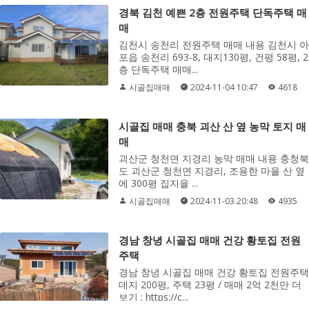
경북 김천 예쁜 2층 전원주택 단독주택 매
매
김천시 송천리 전원주택 매매 내용 김천시 아
포읍 송천리 693-8, 대지130평, 건평 58평, 2
층 단독주택 매매...
시골집매매
2024-11-04 10:47
4618
시골집 매매 충북 괴산 산 옆 농막 토지 매
매
괴산군 청천면 지경리 농막 매매 내용 충청북
도 괴산군 청천면 지경리, 조용한 마을 산 옆
에 300평 집지을 ...
시골집매매
2024-11-03 20:48
4935
경남 창녕 시골집 매매 건강 황토집 전원
주택
경남 창녕 시골집 매매 건강 황토집 전원주택
데지 200평, 주택 23평 / 매매 2억 2천만 더
보기 : https://c...