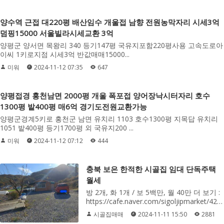
양수역 근접 대220평 배산임수 개울접 남향 전원농막자리 시세3억
덤핑15000 서울빌라시세교환 3억
양평군 양서면 목왕리 340 등기147평 국유지포함220평사용 고속도로아
이씨 1키로지점 시세3억 반값매매15000...
미워
2024-11-12 07:35
647
양평접경 홍천남면 2000평 개울 폭포접 양어장낙시터자리 호수
1300평 밭400평 매6억 경기도전원교환가능
양평군경계5키로 홍천군 남면 유치리 1103 호수1300평 지목답 유치리
1051 밭400평 등기1700평 외 국유지200 ...
미워
2024-11-12 07:12
444
충북 보은 한적한 시골집 임대 단독주택
월세
방 2개, 화 1개 / 보 5백만, 월 40만 더 보기 :
https://cafe.naver.com/sigoljipmarket/4267
시골집매매
2024-11-11 15:50
2881