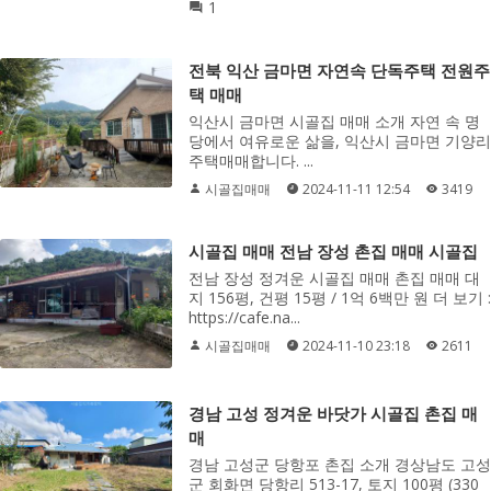
1
전북 익산 금마면 자연속 단독주택 전원주
택 매매
익산시 금마면 시골집 매매 소개 자연 속 명
당에서 여유로운 삶을, 익산시 금마면 기양리
주택매매합니다. ...
시골집매매
2024-11-11 12:54
3419
시골집 매매 전남 장성 촌집 매매 시골집
전남 장성 정겨운 시골집 매매 촌집 매매 대
지 156평, 건평 15평 / 1억 6백만 원 더 보기 :
https://cafe.na...
시골집매매
2024-11-10 23:18
2611
경남 고성 정겨운 바닷가 시골집 촌집 매
매
경남 고성군 당항포 촌집 소개 경상남도 고성
군 회화면 당항리 513-17, 토지 100평 (330