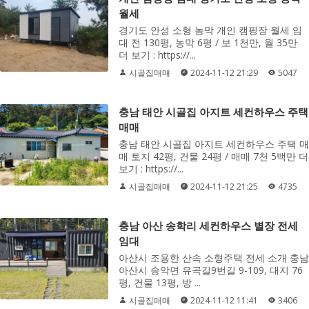
월세
경기도 안성 소형 농막 개인 캠핑장 월세 임
대 전 130평, 농막 6평 / 보 1천만, 월 35만
더 보기 : https://...
시골집매매
2024-11-12 21:29
5047
충남 태안 시골집 아지트 세컨하우스 주택
매매
충남 태안 시골집 아지트 세컨하우스 주택 매
매 토지 42평, 건물 24평 / 매매 7천 5백만 더
보기 : https://...
시골집매매
2024-11-12 21:25
4735
충남 아산 송학리 세컨하우스 별장 전세
임대
아산시 조용한 산속 소형주택 전세 소개 충남
아산시 송악면 유곡길9번길 9-109, 대지 76
평, 건물 13평, 방 ...
시골집매매
2024-11-12 11:41
3406