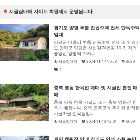
시골집매매 사이트 회원제로 운영됩니다.
경기도 양평 투룸 전원주택 전세 단독주택
임대
양평군 대흥리 투룸 단독주택 전세 소개 경기
도 양평군 양평읍 천변길74번길 10-3, 경의
중앙선 양평역 자차...
시골집매매
2024-11-14 19:53
3630
1
충북 영동 한옥집 매매 옛 시골집 촌집 매
매
충북 영동 한옥 시골집 소개 충북 영동군 한
옥 매매합니다. 충북 영동군에 위치한 한적한
시골마을 한옥집입...
시골집매매
2024-11-13 13:01
5009
개인 캠핑장 임대 경기도 안성 소형 농막