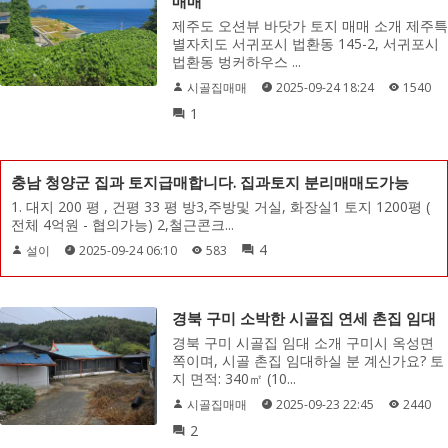
매매
제주도 오션뷰 바닷가 토지 매매 소개 제주특
별자치도 서귀포시 법환동 145-2, 서귀포시
법환동 벙커하우스 ...
시골집매매
2025-09-24 18:24
1540
1
충남 청양군 집과 토지급매합니다. 집과토지 분리매매도가능
1. 대지 200 평 , 건평 33 평 방3,주방및 거실, 화장실1 토지 1200평 (
전체 4억원 - 협의가능) 2,철근콘크...
4
설이
2025-09-24 06:10
583
경북 구미 소박한 시골집 연세 촌집 임대
경북 구미 시골집 임대 소개 구미시 옥성면
쪽이며, 시골 촌집 임대하실 분 계신가요? 토
지 면적: 340㎡ (10...
시골집매매
2025-09-23 22:45
2440
2