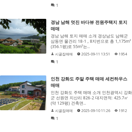
1
경남 남해 멋진 바다뷰 전원주택지 토지
매매
경남 남해 토지 매매 소개 경상남도 남해군
삼동면 물건리 18-1 , 8지번으로 총 1,175m²
(356.1평)로 55m²는...
시골집매매
2025-09-11 13:51
1954
1
인천 강화도 주말 주택 매매 세컨하우스
매매
인천 강화도 주택 매매 소개 인천광역시 강화
군 선원면 지산리 826-2 대지면적: 425.7㎡
(약 129평) 건축면...
시골집매매
2025-09-10 11:26
1912
1