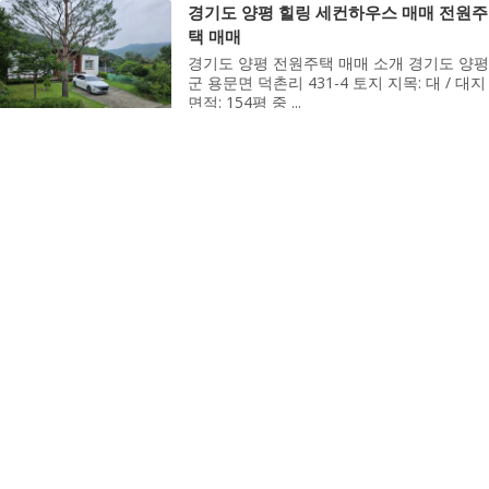
경기도 양평 힐링 세컨하우스 매매 전원주
택 매매
경기도 양평 전원주택 매매 소개 경기도 양평
군 용문면 덕촌리 431-4 토지 지목: 대 / 대지
면적: 154평 중 ...
시골집매매
2025-09-09 18:34
1764
1
경남 거제도 가조도 바다조망 환상뷰 시골
집 월세 임대
경남 거제 가조도 시골집 임대 소개 안녕하세
요. 시골집을 찾으시는 분들께 소개드려요 단
독주택 / 마당 있...
시골집매매
2025-09-09 11:33
1746
1
경북 영덕 조용한 바닷가 시골집 매매 촌
집 매매
경북 영덕 시골집 매매 소개 거래형태 : 매매