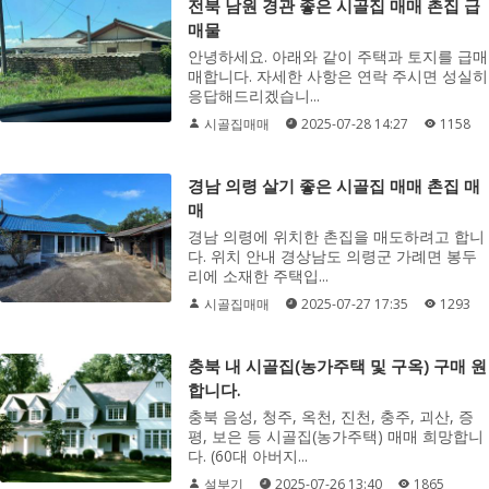
전북 남원 경관 좋은 시골집 매매 촌집 급
매물
안녕하세요. 아래와 같이 주택과 토지를 급매
매합니다. 자세한 사항은 연락 주시면 성실히
응답해드리겠습니...
시골집매매
2025-07-28 14:27
1158
경남 의령 살기 좋은 시골집 매매 촌집 매
매
경남 의령에 위치한 촌집을 매도하려고 합니
다. 위치 안내 경상남도 의령군 가례면 봉두
리에 소재한 주택입...
시골집매매
2025-07-27 17:35
1293
충북 내 시골집(농가주택 및 구옥) 구매 원
합니다.
충북 음성, 청주, 옥천, 진천, 충주, 괴산, 증
평, 보은 등 시골집(농가주택) 매매 희망합니
다. (60대 아버지...
설부기
2025-07-26 13:40
1865