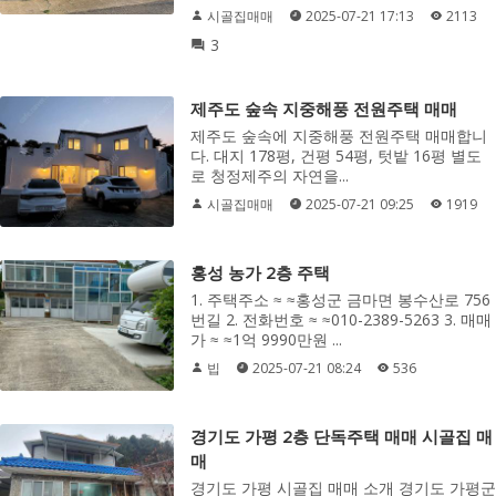
시골집매매
2025-07-21 17:13
2113
3
제주도 숲속 지중해풍 전원주택 매매
제주도 숲속에 지중해풍 전원주택 매매합니
다. 대지 178평, 건평 54평, 텃밭 16평 별도
로 청정제주의 자연을...
시골집매매
2025-07-21 09:25
1919
홍성 농가 2층 주택
1. 주택주소 ≈ ≈홍성군 금마면 봉수산로 756
번길 2. 전화번호 ≈ ≈010-2389-5263 3. 매매
가 ≈ ≈1억 9990만원 ...
빕
2025-07-21 08:24
536
경기도 가평 2층 단독주택 매매 시골집 매
매
경기도 가평 시골집 매매 소개 경기도 가평군