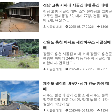
전남 고흥 서까래 시골집매매 촌집 매매
전남 고흥 시골집 매매 소개 전라남도 고흥군
포두면 원세동길 52, 대지 77평, 건물 18평,
방 2개, 욕실 개...
시골집매매
2025-08-07 20:26
1396
강원도 홍천 아지트 세컨하우스 시골집매
매
강원도 홍천 시골집 매매 소개 강원도 홍천군
북방면 북방리 244번지 농가주택 시골집 매
매합니다. 건축년도...
시골집매매
2025-08-06 22:28
2311
제주도 월정리 바닷가 상가 건물 카페 매
매
제주도 월정리 상가 건물 소개 제주도 동쪽
일주도로를 타고 가시면, 절대 놓칠 수 없는
월정리 바닷가 앞 ...
시골집매매
2025-08-06 12:06
1954