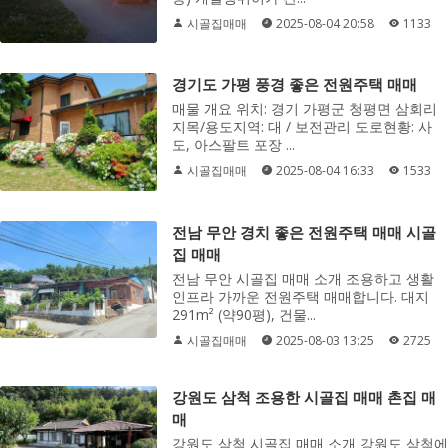
시골집매매
2025-08-04 20:58
1133
경기도 가평 풍경 좋은 전원주택 매매
매물 개요 위치: 경기 가평군 청평면 삼회리
지목/용도지역: 대 / 보전관리 도로현황: 사
도, 아스팔트 포장 ...
시골집매매
2025-08-04 16:33
1533
전남 무안 경치 좋은 전원주택 매매 시골
집 매매
전남 무안 시골집 매매 소개 조용하고 생활
인프라 가까운 전원주택 매매합니다. 대지
291m² (약90평), 건물...
시골집매매
2025-08-03 13:25
2725
강원도 삼척 조용한 시골집 매매 촌집 매
매
강원도 삼척 시골집 매매 소개 강원도 삼척에