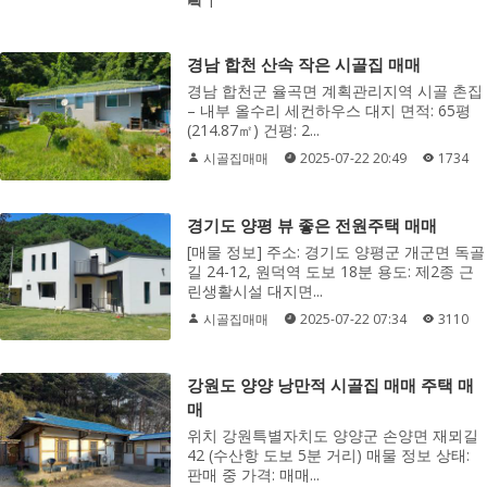
1
경남 합천 산속 작은 시골집 매매
경남 합천군 율곡면 계획관리지역 시골 촌집
– 내부 올수리 세컨하우스 대지 면적: 65평
(214.87㎡) 건평: 2...
시골집매매
2025-07-22 20:49
1734
경기도 양평 뷰 좋은 전원주택 매매
[매물 정보] 주소: 경기도 양평군 개군면 독골
길 24-12, 원덕역 도보 18분 용도: 제2종 근
린생활시설 대지면...
시골집매매
2025-07-22 07:34
3110
강원도 양양 낭만적 시골집 매매 주택 매
매
위치 강원특별자치도 양양군 손양면 재뫼길
42 (수산항 도보 5분 거리) 매물 정보 상태:
판매 중 가격: 매매...