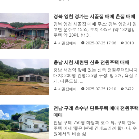
경북 영천 정가는 시골집 매매 촌집 매매
경북 영천 시골집 매매 주소: 경북 영천시 임
고면 운주로 1555, 토지 435㎡ (약 132평),
주택 약 20평, 방 3...
시골집매매
2025-07-25 17:06
3010
충남 서천 세련된 신축 전원주택 매매
충남 서천역 앞에 있는 신축 전원주택입니다.
대지: 200평 건평: 35평 구성: 방 3개, 욕실 2
개, 다용도실, ...
시골집매매
2025-07-25 12:10
2472
전남 구례 호수뷰 단독주택 매매 전원주택
매매
전남 구례 750평 마당과 호수 뷰, 구례 단독
주택 이제 ‘좋은 분’께 건네드리려 합니다. 수
원에서의 바쁜 삶...