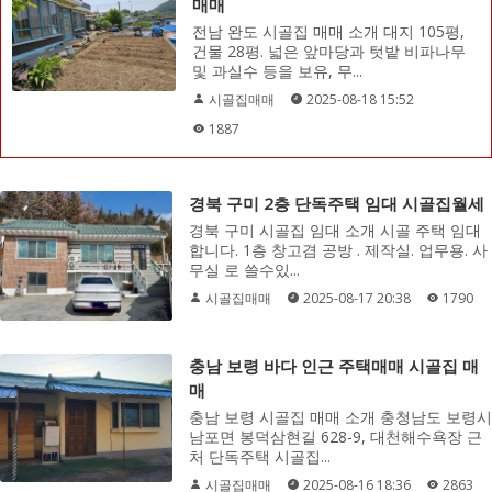
매매
전남 완도 시골집 매매 소개 대지 105평,
건물 28평. 넓은 앞마당과 텃밭 비파나무
및 과실수 등을 보유, 무...
시골집매매
2025-08-18 15:52
1887
경북 구미 2층 단독주택 임대 시골집월세
경북 구미 시골집 임대 소개 시골 주택 임대
합니다. 1층 창고겸 공방 . 제작실. 업무용. 사
무실 로 쓸수있...
시골집매매
2025-08-17 20:38
1790
충남 보령 바다 인근 주택매매 시골집 매
매
충남 보령 시골집 매매 소개 충청남도 보령시
남포면 봉덕삼현길 628-9, 대천해수욕장 근
처 단독주택 시골집...
시골집매매
2025-08-16 18:36
2863