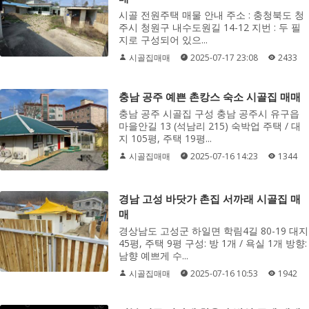
시골 전원주택 매물 안내 주소 : 충청북도 청
주시 청원구 내수도원길 14-12 지번 : 두 필
지로 구성되어 있으...
시골집매매
2025-07-17 23:08
2433
충남 공주 예쁜 촌캉스 숙소 시골집 매매
충남 공주 시골집 구성 충남 공주시 유구읍
마을안길 13 (석남리 215) 숙박업 주택 / 대
지 105평, 주택 19평...
시골집매매
2025-07-16 14:23
1344
경남 고성 바닷가 촌집 서까래 시골집 매
매
경상남도 고성군 하일면 학림4길 80-19 대지
45평, 주택 9평 구성: 방 1개 / 욕실 1개 방향:
남향 예쁘게 수...
시골집매매
2025-07-16 10:53
1942