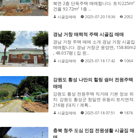
북면 2층 단독주택 매매합니다. 토지225m²
건물 92.72m² 1층 ...
시골집매매
2025-07-20 19:36
2052
경남 거창 매력적 주택 시골집 매매
경남 거창 주택 매매 소개 경남 거창 시골집
매매합니다. 경남 거창군 웅양면, 158.80m2
, 48.037평 ( 집 왼...
시골집매매
2025-07-18 17:42
1064
강원도 횡성 나만의 힐링 쉼터 전원주택
매매
강원도 횡성 전원주택 직거래 기본 정보 위
치: 강원도 횡성군 청일면 유동리 토지면적:
216평 (대지 / 계획...
시골집매매
2025-07-18 07:51
1878
충북 청주 도심 인접 전원생활 시골집 매
매