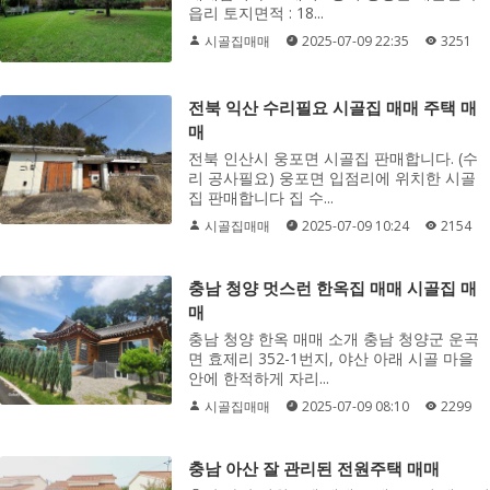
읍리 토지면적 : 18...
시골집매매
2025-07-09 22:35
3251
전북 익산 수리필요 시골집 매매 주택 매
매
전북 인산시 웅포면 시골집 판매합니다. (수
리 공사필요) 웅포면 입점리에 위치한 시골
집 판매합니다 집 수...
시골집매매
2025-07-09 10:24
2154
충남 청양 멋스런 한옥집 매매 시골집 매
매
충남 청양 한옥 매매 소개 충남 청양군 운곡
면 효제리 352-1번지, 야산 아래 시골 마을
안에 한적하게 자리...
시골집매매
2025-07-09 08:10
2299
충남 아산 잘 관리된 전원주택 매매