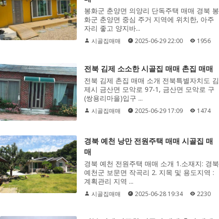
봉화군 춘양면 의양리 단독주택 매매 경북 봉
화군 춘양면 중심 주거 지역에 위치한, 아주
자리 좋고 양지바...
시골집매매
2025-06-29 22:00
1956
전북 김제 소소한 시골집 매매 촌집 매매
전북 김제 촌집 매매 소개 전북특별자치도 김
제시 금산면 모악로 97-1, 금산면 모악로 구
(쌍용리마을)입구 ...
시골집매매
2025-06-29 17:09
1474
경북 예천 낭만 전원주택 매매 시골집 매
매
경북 예천 전원주택 매매 소개 1.소재지: 경북
예천군 보문면 작곡리 2. 지목 및 용도지역 :
계획관리 지역 ...
시골집매매
2025-06-28 19:34
2230