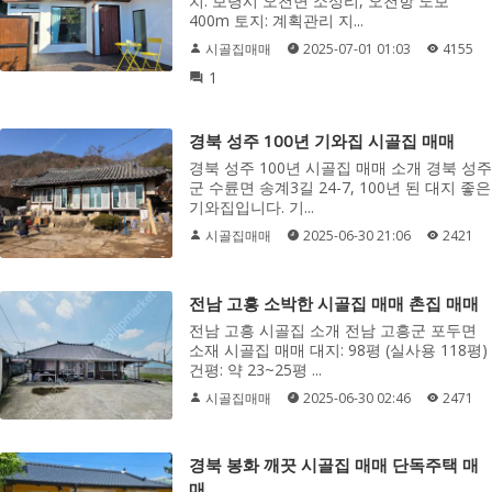
치: 보령시 오천면 소성리, 오천항 도보
400m 토지: 계획관리 지...
시골집매매
2025-07-01 01:03
4155
1
경북 성주 100년 기와집 시골집 매매
경북 성주 100년 시골집 매매 소개 경북 성주
군 수륜면 송계3길 24-7, 100년 된 대지 좋은
기와집입니다. 기...
시골집매매
2025-06-30 21:06
2421
전남 고흥 소박한 시골집 매매 촌집 매매
전남 고흥 시골집 소개 전남 고흥군 포두면
소재 시골집 매매 대지: 98평 (실사용 118평)
건평: 약 23~25평 ...
시골집매매
2025-06-30 02:46
2471
경북 봉화 깨끗 시골집 매매 단독주택 매
매