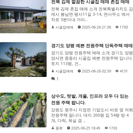
전북 김제 깔끔한 시골집 매매 촌집 매매
전북 김제 촌집 매매 소개 전북특별자치도 김
제시 봉남면 평사11길 3-14, 면사무소 에서
차로 3분이내 거리...
시골집매매
2025-06-26 21:38
1793
경기도 양평 예쁜 전원주택 단독주택 매매
경기도 양평 전원주택 매매 소개 경기도 양평
양서면 증동리 시골집 예쁜 전원주택 입니다.
토지 113평, 건...
시골집매매
2025-06-26 02:39
4131
1
상수도, 텃밭, 개울, 인프라 모두 다 있는
전원 주택 팝니다.
강원도 원주시 지정면 기업도시 바로 옆 저희
전원주택 팝니다. 대지 200평 집 54평 방 4
개, 다락, 욕실 겸 ...
풍류
2025-06-25 18:45
1703