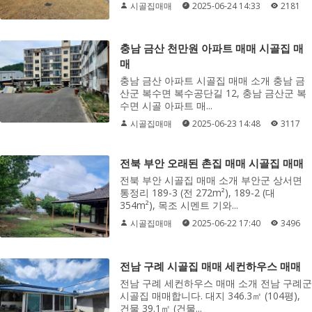
시골집매매
2025-06-24 14:33
2181
충남 금산 천만원 아파트 매매 시골집 매
매
충남 금산 아파트 시골집 매매 소개 충남 금
산군 복수면 복수공단길 12, 충남 금산군 복
수면 시골 아파트 매...
시골집매매
2025-06-23 14:48
3117
전북 부안 오래된 촌집 매매 시골집 매매
전북 부안 시골집 매매 소개 부안군 상서면
통정리 189-3 (전 272m²), 189-2 (대
354m²), 목조 시멘트 기와...
시골집매매
2025-06-22 17:40
3496
전남 구례 시골집 매매 세컨하우스 매매
전남 구례 세컨하우스 매매 소개 전남 구례군
시골집 매매합니다. 대지 346.3㎡ (104평),
건물 39.1㎡ (건물...