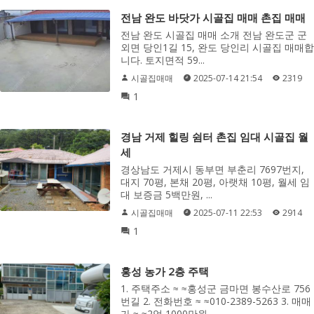
전남 완도 바닷가 시골집 매매 촌집 매매
전남 완도 시골집 매매 소개 전남 완도군 군
외면 당인1길 15, 완도 당인리 시골집 매매합
니다. 토지면적 59...
시골집매매
2025-07-14 21:54
2319
1
경남 거제 힐링 쉼터 촌집 임대 시골집 월
세
경상남도 거제시 동부면 부춘리 7697번지,
대지 70평, 본채 20평, 아랫채 10평, 월세 임
대 보증금 5백만원, ...
시골집매매
2025-07-11 22:53
2914
1
홍성 농가 2층 주택
1. 주택주소 ≈ ≈홍성군 금마면 봉수산로 756
번길 2. 전화번호 ≈ ≈010-2389-5263 3. 매매
가 ≈ ≈2억 1000만원 ...