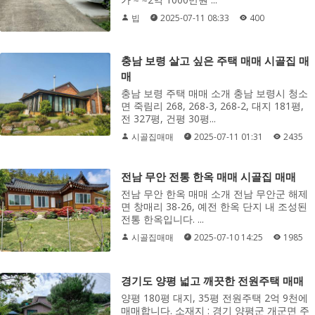
빕
2025-07-11 08:33
400
충남 보령 살고 싶은 주택 매매 시골집 매
매
충남 보령 주택 매매 소개 충남 보령시 청소
면 죽림리 268, 268-3, 268-2, 대지 181평,
전 327평, 건평 30평...
시골집매매
2025-07-11 01:31
2435
전남 무안 전통 한옥 매매 시골집 매매
전남 무안 한옥 매매 소개 전남 무안군 해제
면 창매리 38-26, 예전 한옥 단지 내 조성된
전통 한옥입니다. ...
시골집매매
2025-07-10 14:25
1985
경기도 양평 넓고 깨끗한 전원주택 매매
양평 180평 대지, 35평 전원주택 2억 9천에
매매합니다. 소재지 : 경기 양평군 개군면 주