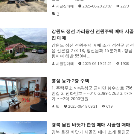
시골집매매
2025-06-20 23:07
2273
2
강원도 정선 가리왕산 전원주택 매매 시골
집 매매
강원도 정선 전원주택 매매 소개 정선군 정선
읍 신론길 273-18, 정선읍과 15분거리, 정남
향이며 해발 550M ...
시골집매매
2025-06-19 21:21
1908
홍성 농가 2층 주택
1. 주택주소 ≈ ≈홍성군 금마면 봉수산로 756
번길 2. 전화번호 ≈ ≈010-2389-5263 3. 매매
가 ≈ ≈2억 2000만원 ...
빕
2025-06-19 09:21
619
경북 울진 바닷가 촌집 매매 시골집 매매
경북 울진 바닷가 시골집 매매 소개 울진군