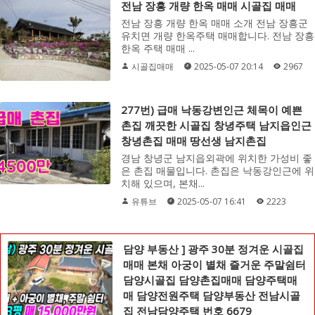
전남 장흥 개량 한옥 매매 시골집 매매
전남 장흥 개량 한옥 매매 소개 전남 장흥군
유치면 개량 한옥주택 매매합니다. 전남 장흥
한옥 주택 매매 ...
시골집매매
2025-05-07 20:14
2967
277번) 급매 낙동강변인근 체목이 예쁜
촌집 깨끗한 시골집 창녕주택 남지읍인근
창녕촌집 매매 땅선생 남지촌집
경남 창녕군 남지읍외곽에 위치한 가성비 좋
은 촌집 매물입니다. 촌집은 낙동강인근에 위
치해 있으며, 본채...
유튜브
2025-05-07 16:41
2223
담양 부동산 ] 광주 30분 정겨운 시골집
매매 본채 아궁이 별채 즐거운 주말쉼터
담양시골집 담양촌집매매 담양주택매
매 담양전원주택 담양부동산 전남시골
집 전남담양주택 번호 6679