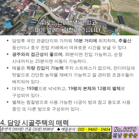
담양후 국민 관광단지와 가까워
10분 거리에
위치하며,
추월산
등산이나 호수 전망 카페에서 여유로운 시간을 보낼 수 있다 .
광주와의 접근성이 좋으며
, 30분이면 진입 가능하고, 순창
시내까지는 25분이면 이동이 가능하다 .
매물은
차량 진입이 가능해
주차 스트레스가 없으며, 잔디마당과
텃밭으로 간단한 농작물 재배가 가능하고 잘 관리된 조경수들이
배치되어 있다 .
대지는
193평
으로 넉넉하고,
19평의 본체와 12평의 별체
로
구성되어 있다 .
별체는 찜질방으로 사용 가능한 나궁이 방과 참고 용도로 사용
중인 또 다른 방으로 구성되어 있다 .
4. 담양 시골주택의 매력