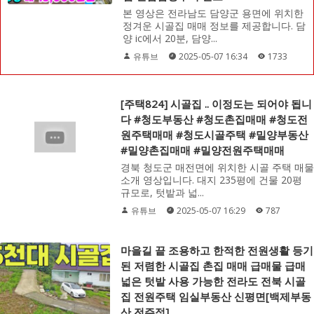
본 영상은 전라남도 담양군 용면에 위치한
정겨운 시골집 매매 정보를 제공합니다. 담
양 ic에서 20분, 담양...
유튜브
2025-05-07 16:34
1733
[주택824] 시골집 .. 이정도는 되어야 됩니
다 #청도부동산 #청도촌집매매 #청도전
원주택매매 #청도시골주택 #밀양부동산
#밀양촌집매매 #밀양전원주택매매
경북 청도군 매전면에 위치한 시골 주택 매물
소개 영상입니다. 대지 235평에 건물 20평
규모로, 텃밭과 넓...
유튜브
2025-05-07 16:29
787
마을길 끝 조용하고 한적한 전원생활 등기
된 저렴한 시골집 촌집 매매 급매물 급매
넓은 텃밭 사용 가능한 전라도 전북 시골
집 전원주택 임실부동산 신평면[백제부동
산 전주점]