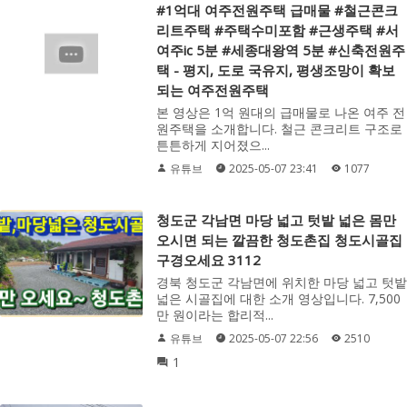
#1억대 여주전원주택 급매물 #철근콘크
리트주택 #주택수미포함 #근생주택 #서
여주ic 5분 #세종대왕역 5분 #신축전원주
택 - 평지, 도로 국유지, 평생조망이 확보
되는 여주전원주택
본 영상은 1억 원대의 급매물로 나온 여주 전
원주택을 소개합니다. 철근 콘크리트 구조로
튼튼하게 지어졌으...
유튜브
2025-05-07 23:41
1077
청도군 각남면 마당 넓고 텃밭 넓은 몸만
오시면 되는 깔끔한 청도촌집 청도시골집
구경오세요 3112
경북 청도군 각남면에 위치한 마당 넓고 텃밭
넓은 시골집에 대한 소개 영상입니다. 7,500
만 원이라는 합리적...
유튜브
2025-05-07 22:56
2510
1