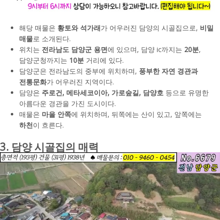
해당 매물은
황토와 석가래
가 어우러진 담양의 시골집으로,
비밀
매물
로 소개된다.
위치는
전라남도 담양군 용면
에 있으며, 담양 ic까지는
20분
,
담양군청까지는
10분
거리에 있다.
담양군은 전라남도의 중부에 위치하며,
풍부한 자연 경관과
전통문화
가 어우러진 지역이다.
담양은
주로건, 메타세코이아, 가로숲길, 담양호
등으로 유명한
아름다운 경관을 가진 도시이다.
매물은
마을 안쪽
에 위치하며, 뒤쪽에는 산이 있고, 앞쪽에는
하천
이 흐른다.
3. 담양 시골집의 매력