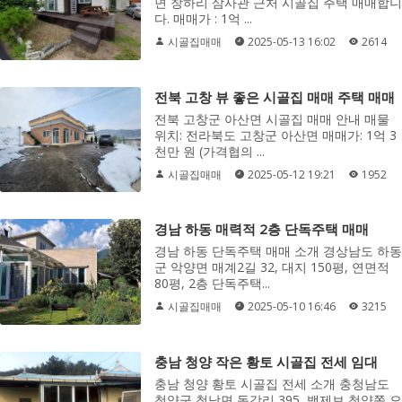
면 창하리 삼사관 근처 시골집 주택 매매합니
다. 매매가 : 1억 ...
시골집매매
2025-05-13 16:02
2614
전북 고창 뷰 좋은 시골집 매매 주택 매매
전북 고창군 아산면 시골집 매매 안내 매물
위치: 전라북도 고창군 아산면 매매가: 1억 3
천만 원 (가격협의 ...
시골집매매
2025-05-12 19:21
1952
경남 하동 매력적 2층 단독주택 매매
경남 하동 단독주택 매매 소개 경상남도 하동
군 악양면 매계2길 32, 대지 150평, 연면적
80평, 2층 단독주택...
시골집매매
2025-05-10 16:46
3215
충남 청양 작은 황토 시골집 전세 임대
충남 청양 황토 시골집 전세 소개 충청남도
청양군 청남면 동강리 395, 백제보 청양쪽 오