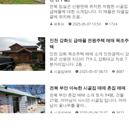
전북 임실군 신평면에 위치한 저렴한 시골집
급매물에 대한 소개입니다. 이 매물은 마을길
끝에 위치해 조용...
유튜브
2025-05-07 13:50
1724
인천 강화도 급매물 전원주택 매매 목조주
택
인천 강화 목조주택 매매 소개 인천광역시 강
화군 선원면 지산리 719-2, 강화대교 차로 7
분거리입니다. 2층 ...
시골집매매
2025-05-07 08:15
4687
전북 부안 아늑한 시골집 매매 촌집 매매
전북 부안 촌집 매매 소개 토지 94평, 건물
21평, 어머님이 사시던 시골집 입니다. 어머
님이 꽃나무를 좋아...
시골집매매
2025-05-06 23:37
3822
4