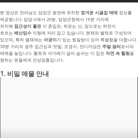
본 영상은 전라남도 담양군 용면에 위치한
정겨운 시골집 매매
정보를
제공합니다. 담양 ic에서 20분, 담양군청에서 10분 거리에
위치해
접근성이 좋은
이 촌집은, 뒤로는 산, 앞으로는 하천이
흐르는
배산임수
지형에 자리 잡고 있습니다. 본채와 별채로 구성되어
있으며, 특히 별채에는
아궁이
가 있는 찜질방이 있어 특별함을 더합니다.
30분 거리의 광주 접근성과 텃밭, 조경수, 잔디마당은
주말 쉼터
로서의
매력을 높입니다. 황토와 석가래가 살아 숨쉬는 이 집은
자연 속 힐링
을
원하는 분들에게 안성맞춤입니다.
1. 비밀 매물 안내