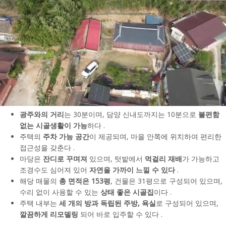
광주와의 거리
는 30분이며, 담양 신내도까지는 10분으로
불편함
없는 시골생활이 가능
하다 .
주택의
주차 가능 공간
이 제공되며, 마을 안쪽에 위치하여 편리한
접근성을 갖춘다 .
마당은
잔디로 꾸며져
있으며, 텃밭에서
먹걸리 재배
가 가능하고
조경수도 심어져 있어
자연을 가까이 느낄 수 있다
.
해당 매물의
총 면적은 153평
, 건물은 31평으로 구성되어 있으며,
수리 없이 사용할 수 있는
상태 좋은 시골집
이다 .
주택 내부는
세 개의 방과 독립된 주방, 욕실
로 구성되어 있으며,
깔끔하게 리모델링
되어 바로 입주할 수 있다 .