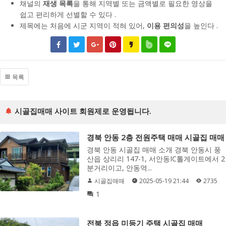
채널의
재생 목록
을 통해 지역별 또는 금액별로 필요한 영상을
쉽고 편리하게 선별할 수 있다 .
제목에는 처음에 시군 지역이 적혀 있어,
이용 편의성
을 높인다 .
목록
시골집매매 사이트 회원제로 운영됩니다.
경북 안동 2층 전원주택 매매 시골집 매매
경북 안동 시골집 매매 소개 경북 안동시 풍
산읍 상리리 147-1, 서안동IC톨게이트에서 2
분거리이고, 안동역...
시골집매매
2025-05-19 21:44
2735
1
전북 정읍 미등기 주택 시골집 매매