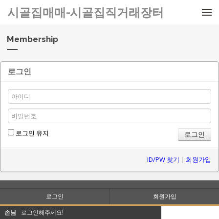
메뉴 건너뛰기
시골집매매-시골집직거래장터
Membership
로그인
로그인 유지
ID/PW 찾기
|
회원가입
로그인
회원가입
손님
로그인해주세요!