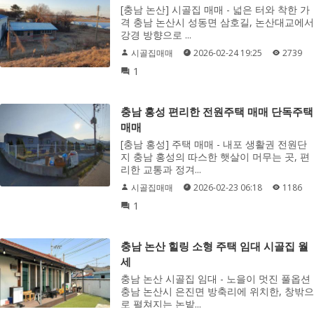
[충남 논산] 시골집 매매 - 넓은 터와 착한 가
격 충남 논산시 성동면 삼호길, 논산대교에서
강경 방향으로 ...
시골집매매
2026-02-24 19:25
2739
1
충남 홍성 편리한 전원주택 매매 단독주택
매매
[충남 홍성] 주택 매매 - 내포 생활권 전원단
지 충남 홍성의 따스한 햇살이 머무는 곳, 편
리한 교통과 정겨...
시골집매매
2026-02-23 06:18
1186
1
충남 논산 힐링 소형 주택 임대 시골집 월
세
충남 논산 시골집 임대 - 노을이 멋진 풀옵션
충남 논산시 은진면 방축리에 위치한, 창밖으
로 펼쳐지는 논밭...