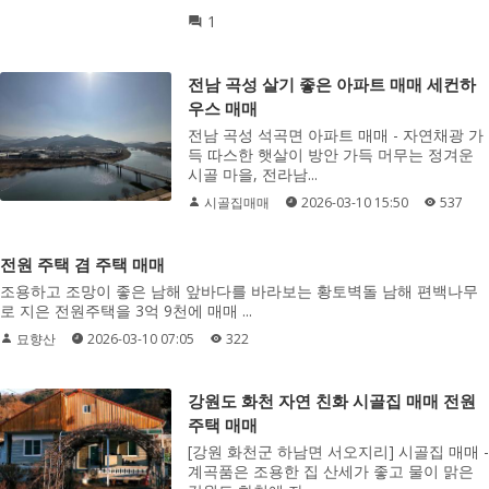
1
전남 곡성 살기 좋은 아파트 매매 세컨하
우스 매매
전남 곡성 석곡면 아파트 매매 - 자연채광 가
득 따스한 햇살이 방안 가득 머무는 정겨운
시골 마을, 전라남...
시골집매매
2026-03-10 15:50
537
전원 주택 겸 주택 매매
조용하고 조망이 좋은 남해 앞바다를 바라보는 황토벽돌 남해 편백나무
로 지은 전원주택을 3억 9천에 매매 ...
묘향산
2026-03-10 07:05
322
강원도 화천 자연 친화 시골집 매매 전원
주택 매매
[강원 화천군 하남면 서오지리] 시골집 매매 -
계곡품은 조용한 집 산세가 좋고 물이 맑은