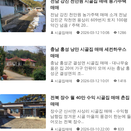
전남 강진 천만원 시골집 매매 농가주택
매매
전남 강진 천만원 농가주택 매매 소개 전남
강진군 작천면 용상리 609번지 토지 100평
약간 넘음 / 주택 20...
시골집매매
2026-03-12 10:08
1286
충남 홍성 낭만 시골집 매매 세컨하우스
매매
충남 홍성군 결성면 시골집 매매 - 대나무숲
품은 집 20여 가구 안팎이 모여 사는 충남 홍
성군 결성면의 조...
시골집매매
2026-03-12 10:01
1418
전북 장수 월 40만 수익 시골집 매매 촌집
매매
장수군 산서면 사상리 시골집 매매 - 수익형
남향집 정겨운 시골 마을의 풍경이 한눈에 들
어오는 전북 장수...
시골집매매
2026-03-10 22:00
833