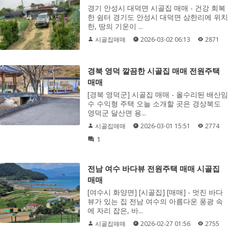
경기 안성시 대덕면 시골집 매매 - 건강 회복
한 쉼터 경기도 안성시 대덕면 삼한리에 위치
한, 땅의 기운이 ...
시골집매매
2026-03-02 06:13
2871
경북 영덕 깔끔한 시골집 매매 전원주택
매매
[경북 영덕군] 시골집 매매 - 올수리된 배산임
수 수익형 주택 오늘 소개할 곳은 경상북도
영덕군 달산면 용...
시골집매매
2026-03-01 15:51
2774
1
전남 여수 바다뷰 전원주택 매매 시골집
매매
[여수시 화양면] [시골집] [매매] - 멋진 바다
뷰가 있는 집 전남 여수의 아름다운 풍광 속
에 자리 잡은, 바...
시골집매매
2026-02-27 01:56
2755