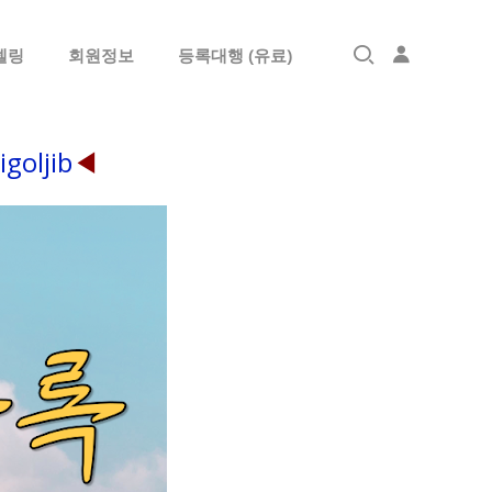
델링
회원정보
등록대행 (유료)
로그인
igoljib
◀
회원가입