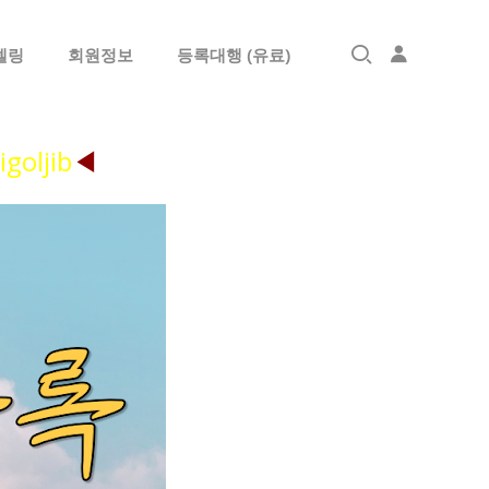
델링
회원정보
등록대행 (유료)
로그인
igoljib
◀
회원가입