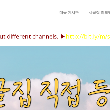
메뉴 건너뛰기
매물 게시판
시골집 리모
ut different channels. ▶
http://bit.ly/m/s